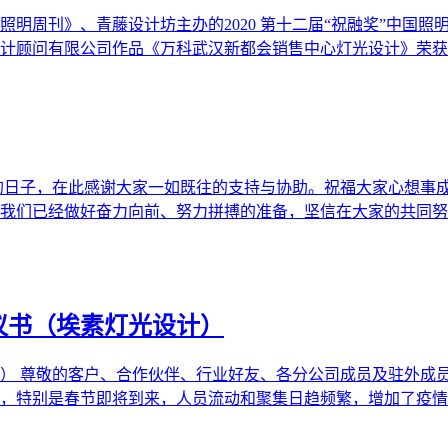
周刊》、青藤设计坊主办的2020 第十二届“祝融奖”中国照明应用
顾问有限公司作品《万科武汉新都会销售中心灯光设计》荣获商业空间
工的日子，在此感谢大家一如既往的支持与协助。祝福大家心想事
我们已经做好奋力向前、努力拼搏的准备，坚信在大家的共同努
议书（埃素灯光设计）
） 尊敬的客户、合作伙伴、行业好友、各分公司成员及驻外成
，特别是春节即将到来，人员流动和聚集日趋频繁，增加了疫情