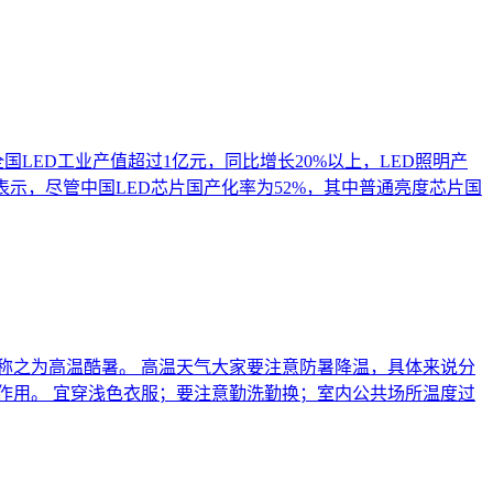
国LED工业产值超过1亿元，同比增长20%以上，LED照明产
表示，尽管中国LED芯片国产化率为52%，其中普通亮度芯片国
程称之为高温酷暑。 高温天气大家要注意防暑降温，具体来说分
作用。 宜穿浅色衣服；要注意勤洗勤换；室内公共场所温度过