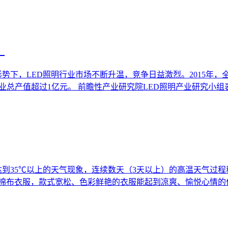
？
势下，LED照明行业市场不断升温，竞争日益激烈。2015年，全
业总产值超过1亿元。 前瞻性产业研究院LED照明产业研究小组
达到35℃以上的天气现象，连续数天（3天以上）的高温天气过
的棉布衣服，款式宽松、色彩鲜艳的衣服能起到凉爽、愉悦心情的