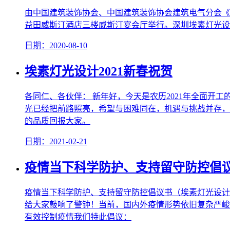
由中国建筑装饰协会、中国建筑装饰协会建筑电气分会《照明
益田威斯汀酒店三楼威斯汀宴会厅举行。深圳埃素灯光设计
日期：2020-08-10
埃素灯光设计2021新春祝贺
各同仁、各伙伴： 新年好，今天是农历2021年全面开
光已经把前路照亮，希望与困难同在，机遇与挑战并存，
的品质回报大家。
日期：2021-02-21
疫情当下科学防护、支持留守防控倡
疫情当下科学防护、支持留守防控倡议书（埃素灯光设计
给大家敲响了警钟！当前，国内外疫情形势依旧复杂严峻
有效控制疫情我们特此倡议：