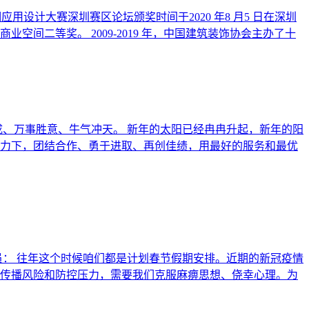
设计大赛深圳赛区论坛颁奖时间于2020 年8 月5 日在深圳
二等奖。 2009-2019 年，中国建筑装饰协会主办了十
成、万事胜意、牛气冲天。 新年的太阳已经冉冉升起，新年的阳
力下，团结合作、勇于进取、再创佳绩，用最好的服务和最优
员： 往年这个时候咱们都是计划春节假期安排。近期的新冠疫情
传播风险和防控压力，需要我们克服麻痹思想、侥幸心理。为