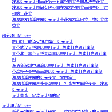
埃素灯光设计作品获第十五届祝融奖全国总决赛获奖！
埃素灯光设计顾问有限公司在2023祝融奖南部赛区（广
州站）获奖
湘潭城发晴溪庄园灯光设计荣获2023年阿拉丁神灯奖优
秀奖
部分项目
More++
黔山厨（酸汤火锅.市集）灯光设计
喜茶武汉大悦城店照明设计--埃素灯光设计案例
喜茶北京丰台大悦春风里店照明设计--埃素灯光设计案
例
渔语鱼深圳中洲湾店照明设计--埃素灯光设计案例
茶鸡杯子普宁商品城店灯光设计--埃素灯光设计案例
湘潭晴溪庄园的灯光夜宴（室内篇）
湘潭晴溪庄园户外景观照明，打造东方庭院夜景｜埃素
灯光设计
设计营造，家装设计师的家
设计理论
More++
低蓝光护眼灯光设计研究——健康视觉环境下的人居照