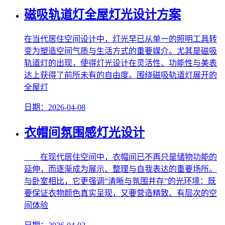
磁吸轨道灯全屋灯光设计方案
在当代居住空间设计中，灯光早已从单一的照明工具转
变为塑造空间气质与生活方式的重要媒介。尤其是磁吸
轨道灯的出现，使得灯光设计在灵活性、功能性与美表
达上获得了前所未有的自由度。围绕磁吸轨道灯展开的
全屋灯
日期：2026-04-08
衣帽间氛围感灯光设计
在现代居住空间中，衣帽间已不再只是储物功能的
延伸，而逐渐成为展示、整理与自我表达的重要场所。
与卧室相比，它更强调“清晰与氛围并存”的光环境：既
要保证衣物颜色真实呈现，又要营造精致、有层次的空
间体验