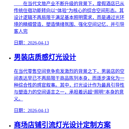
在当代文旅产业不断升级的背景下，度假酒店已从
传统住宿功能转向以“体验”为核心的综合空间形态。其
设计逻辑不再局限于满足基本照明需求，而是通过光环
境的精细营造，塑造情绪氛围、强化空间记忆，并引导
客人完
日期：2026-04-13
男装店质感灯光设计
在当代零售空间竞争愈发激烈的背景之下，男装店的空
间表达早已不再局限于商品陈列本身，而逐步演化为一
种综合性的感官叙事。其中，灯光设计作为最具引导性
与塑造力的空间语言之一，承担着远超“照明”本身的意
义。
日期：2026-04-13
商场店铺引流灯光设计定制方案