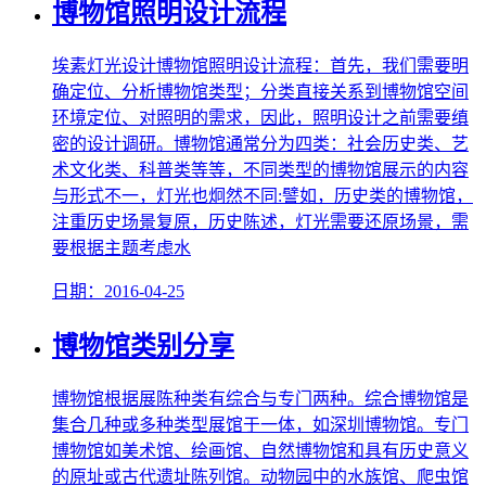
博物馆照明设计流程
埃素灯光设计博物馆照明设计流程：首先，我们需要明
确定位、分析博物馆类型；分类直接关系到博物馆空间
环境定位、对照明的需求，因此，照明设计之前需要缜
密的设计调研。博物馆通常分为四类：社会历史类、艺
术文化类、科普类等等，不同类型的博物馆展示的内容
与形式不一，灯光也炯然不同:譬如，历史类的博物馆，
注重历史场景复原，历史陈述，灯光需要还原场景，需
要根据主题考虑水
日期：2016-04-25
博物馆类别分享
博物馆根据展陈种类有综合与专门两种。综合博物馆是
集合几种或多种类型展馆于一体，如深圳博物馆。专门
博物馆如美术馆、绘画馆、自然博物馆和具有历史意义
的原址或古代遗址陈列馆。动物园中的水族馆、爬虫馆