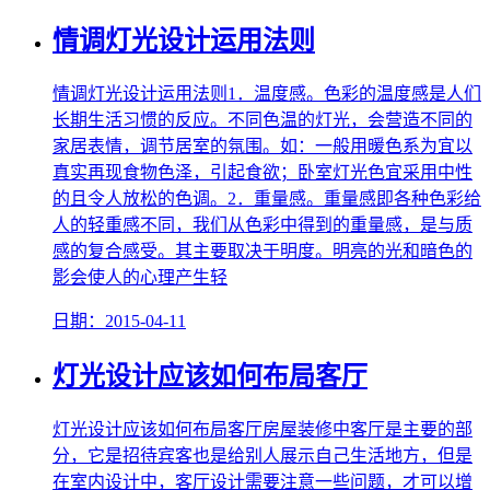
情调灯光设计运用法则
情调灯光设计运用法则1．温度感。色彩的温度感是人们
长期生活习惯的反应。不同色温的灯光，会营造不同的
家居表情，调节居室的氛围。如：一般用暖色系为宜以
真实再现食物色泽，引起食欲；卧室灯光色宜采用中性
的且令人放松的色调。2．重量感。重量感即各种色彩给
人的轻重感不同，我们从色彩中得到的重量感，是与质
感的复合感受。其主要取决于明度。明亮的光和暗色的
影会使人的心理产生轻
日期：2015-04-11
灯光设计应该如何布局客厅
灯光设计应该如何布局客厅房屋装修中客厅是主要的部
分，它是招待宾客也是给别人展示自己生活地方，但是
在室内设计中，客厅设计需要注意一些问题，才可以增