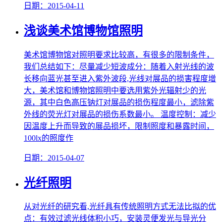
日期：2015-04-11
浅谈美术馆博物馆照明
美术馆博物馆对照明要求比较高，有很多的限制条件，
我们总结如下：尽量减少短波成分：随着入射光线的波
长移向蓝光甚至进入紫外波段,光线对展品的损害程度增
大，美术馆和博物馆照明中要选用紫外光辐射少的光
源，其中白色高压钠灯对展品的损伤程度最小，滤除紫
外线的荧光灯对展品的损伤系数最小。 温度控制：减少
因温度上升而导致的展品损坏，限制照度和暴露时间，
100lx的照度作
日期：2015-04-07
光纤照明
从对光纤的研究看,光纤具有传统照明方式无法比拟的优
点：有效过滤光线体积小巧，安装灵便发光与导光分