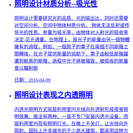
照明设计材质分析--吸光性
照明设计需要研究光的品质、光的输出比，同时还需要
对空间分析、空间中物体材质分析。 物体无法反射或传
导光的性质。参量为吸光率，由物体对入射光的吸收率
决定-见光通量。在物理上，是光子的能量由另一個物體
擁有的過程，例如，一個原子的電子在兩個不同能階之
間轉換，在光子提供能量的協助下，電子由較低能階躍
遷到較高的能階，過程中光子將被摧毀，被吸收的能量
會以輻射能
日期：2016-04-09
照明设计表现之内透照明
内透光照明方式就是利用室内光线向外透射形成夜景照
明效果。做法有两种，一是不专门安装内透光设备，而
是利用室内现有照明灯光，在晚上不关灯，让光线向外
照射。国际上许多城市的不少高大建筑，都采用这种方