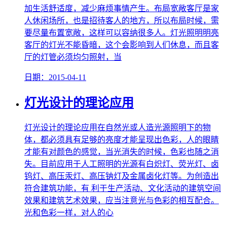
加生活舒适度，减少麻烦事情产生。布局宽敞客厅是家
人休闲场所，也是招待客人的地方，所以布局时候，需
要尽量布置宽敞，这样可以容纳很多人。灯光照明明亮
客厅的灯光不能昏暗，这个会影响到人们休息，而且客
厅的灯管必须均匀照射，当
日期：2015-04-11
灯光设计的理论应用
灯光设计的理论应用在自然光或人造光源照明下的物
体，都必须具有足够的亮度才能呈现出色彩，人的眼睛
才能有对颜色的感觉，当光消失的时候，色彩也随之消
失。目前应用于人工照明的光源有白炽灯、荧光灯、卤
钨灯、高压汞灯、高压钠灯及金属卤化灯等。为创造出
符合建筑功能，有 利于生产活动、文化活动的建筑空间
效果和建筑艺术效果，应当注意光与色彩的相互配合。
光和色彩一样，对人的心