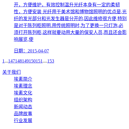
开，方便维护，有效控制温升光纤本身有一定的柔韧
性，方便安装 光纤用于美术馆和博物馆照明的优点是,光
纤的发光部分和光发生器是分开的,因此维修很方便,特别
是对于陈列柜照明.用传统照明时,为了更换一只灯泡,必
须打开陈列柜,这样就要动用大量的保安人员,而且还会影
响展览,使
日期：2015-04-07
1
...
147
148
149
150
151
....
153
关于我们
埃素简介
埃素理念
埃素文化
组织架构
新闻动态
品牌故事
行业发展