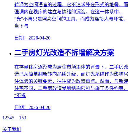
转译为空间语言的过程。它不追求外在形式的堆叠，而
强调内在秩序的建立与情绪的沉淀。在这一体系中，
“光”不再只是照亮空间的工具，而成为连接人与环境、
当下与
日期：2026-04-20
二手房灯光改造不拆墙解决方案
在存量住房逐渐成为居住市场主体的背景下，二手房改
造已从简单翻新转向品质升级，而灯光系统作为影响居
住体验的关键要素，往往成为改造重点。然而，与新建
住宅不同，二手房改造受到结构限制与施工条件约束，
“不拆
日期：2026-04-20
1
2
3
4
5
....
153
关于我们