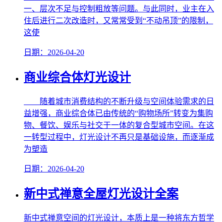
一、层次不足与控制粗放等问题。与此同时，业主在入
住后进行二次改造时，又常常受到“不动吊顶”的限制，
这使
日期：2026-04-20
商业综合体灯光设计
随着城市消费结构的不断升级与空间体验需求的日
益增强，商业综合体已由传统的“购物场所”转变为集购
物、餐饮、娱乐与社交于一体的复合型城市空间。在这
一转型过程中，灯光设计不再只是基础设施，而逐渐成
为塑造
日期：2026-04-20
新中式禅意全屋灯光设计全案
新中式禅意空间的灯光设计，本质上是一种将东方哲学