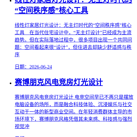
“空间秩序感”核心工具
线性灯家居灯光设计：无主灯时代的“空间秩序感”核心
工具 在当代住宅设计中，“无主灯设计”已经成为主流
趋势。但在实际落地过程中，很多项目出现一个共同问
题：空间看起来很“设计”，但住进去却缺少舒适感与秩
序
日期：2026-06-24
赛博朋克风电竞房灯光设计
赛博朋克风电竞房灯光设计 电竞空间早已不再只是摆放
电脑设备的场所，而是融合科技体验、沉浸娱乐与社交
互动于一体的新型商业空间。在年轻消费群体主导的市
场环境下，赛博朋克风格凭借其未来感、科技感与强烈
视觉冲