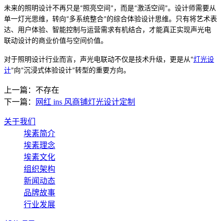
未来的照明设计不再只是
照亮空间
，而是
激活空间
。设计师需要从
“
”
“
”
单一灯光思维，转向
多系统整合
的综合体验设计思维。只有将艺术表
“
”
达、用户体验、智能控制与运营需求有机结合，才能真正实现声光电
联动设计的商业价值与空间价值。
对于照明设计行业而言，声光电联动不仅是技术升级，更是从
灯光设
“
计
向
沉浸式体验设计
转型的重要方向。
”
“
”
上一篇：
不存在
下一篇：
网红 ins 风商铺灯光设计定制
关于我们
埃素简介
埃素理念
埃素文化
组织架构
新闻动态
品牌故事
行业发展