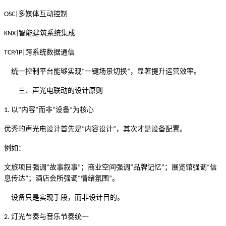
多媒体互动控制
OSC
|
智能建筑系统集成
KNX
|
跨系统数据通信
TCP/IP
|
统一控制平台能够实现
一键场景切换
，显著提升运营效率。
“
”
三、声光电联动的设计原则
以
内容
而非
设备
为核心
1.
“
”
“
”
优秀的声光电设计首先是
内容设计
，其次才是设备配置。
“
”
例如：
文旅项目强调
故事叙事
；商业空间强调
品牌记忆
；展览馆强调
信
“
”
“
”
“
息传达
；酒店会所强调
情绪氛围
。
”
“
”
设备只是实现手段，而非设计目的。
灯光节奏与音乐节奏统一
2.