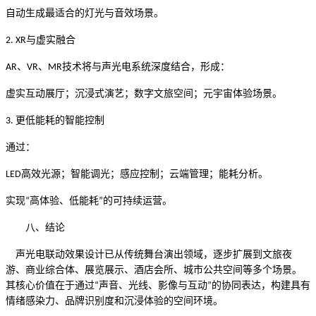
自动生成最适合的灯光与音效场景。
与虚实融合
2. XR
、
、
技术将与声光电系统深度结合，形成：
AR
VR
MR
虚实互动展厅；沉浸式演艺；数字文旅空间；元宇宙体验场景。
更低能耗的智能控制
3.
通过：
高效光源；智能调光；感应控制；云端管理；能耗分析。
LED
实现
高体验、低能耗
的可持续运营。
“
”
八、结论
声光电联动效果设计已从传统舞台演出领域，逐步扩展到文旅夜
游、商业综合体、展览展示、酒店会所、城市公共空间等多个场景。
其核心价值在于通过
声音、光线、影像与互动
的协同表达，构建具有
“
”
情绪感染力、品牌识别度和沉浸体验的空间环境。