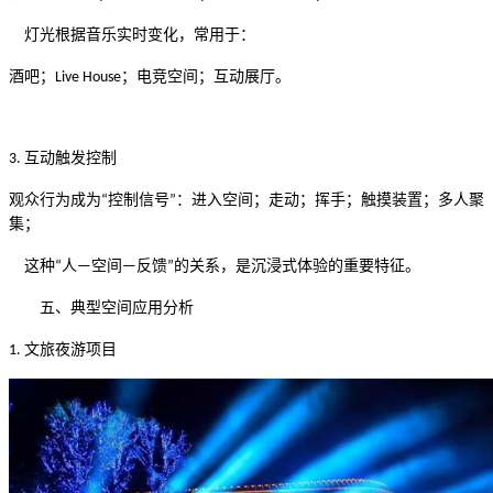
灯光根据音乐实时变化，常用于：
酒吧；
；电竞空间；互动展厅。
Live House
互动触发控制
3.
观众行为成为
控制信号
：
进入空间
；
走动
；
挥手
；
触摸装置
；
多人聚
“
”
集
；
这种
人
空间
反馈
的关系，是沉浸式体验的重要特征。
“
—
—
”
五、典型空间应用分析
文旅夜游项目
1.