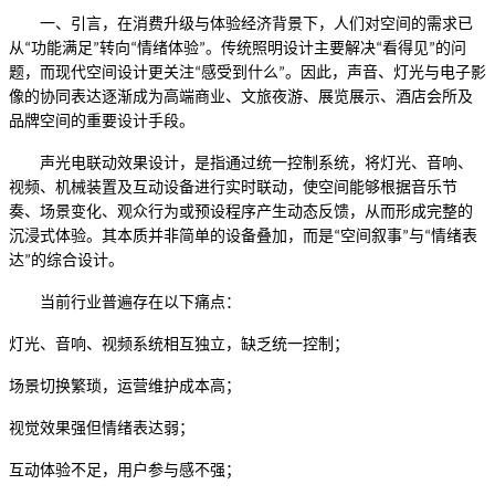
一、引言
，
在消费升级与体验经济背景下，人们对空间的需求已
从
功能满足
转向
情绪体验
。传统照明设计主要解决
看得见
的问
“
”
“
”
“
”
题，而现代空间设计更关注
感受到什么
。因此，声音、灯光与电子影
“
”
像的协同表达逐渐成为高端商业、文旅夜游、展览展示、酒店会所及
品牌空间的重要设计手段。
声光电联动效果设计，是指通过统一控制系统，将灯光、音响、
视频、机械装置及互动设备进行实时联动，使空间能够根据音乐节
奏、场景变化、观众行为或预设程序产生动态反馈，从而形成完整的
沉浸式体验。其本质并非简单的设备叠加，而是
空间叙事
与
情绪表
“
”
“
达
的综合设计。
”
当前行业普遍存在以下痛点：
灯光、音响、视频系统相互独立，缺乏统一控制；
场景切换繁琐，运营维护成本高；
视觉效果强但情绪表达弱；
互动体验不足，用户参与感不强；