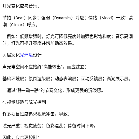
灯光变化应与音乐：
节拍（
）同步；强弱（
）对应；情绪（
）一致；高
Beat
Dynamics
Mood
潮（
）呼应。
Climax
例如：低频增强时，灯光可降低亮度并加强色彩饱和度；音乐高潮
时，灯光可提升亮度并增加动态效果。
层次化
光环境
设计
3.
声光电空间不应始终
高能输出
，而应建立：
“
”
基础环境层；氛围渲染层；动态表演层；互动反馈层；高潮展示层。
通过
静
动
静
的节奏变化，形成更强的沉浸感。
“
—
—
”
视觉舒适与眩光控制
4.
许多项目过度追求视觉冲击，导致：
眩光严重；视觉疲劳；色彩混乱；停留时间下降。
因此，应合理控制：